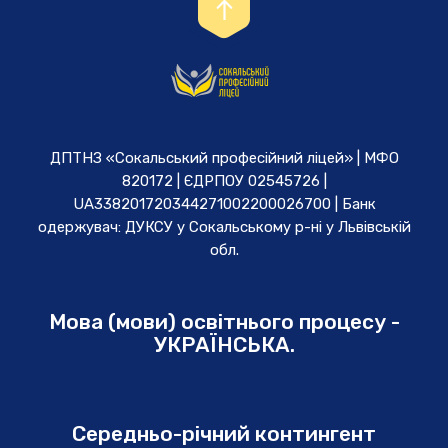
ДПТНЗ «Сокальський професійний ліцей» | МФО
820172 | ЄДРПОУ 02545726 |
UA338201720344271002200026700 | Банк
одержувач: ДУКСУ у Cокальському р-ні у Львівській
обл.
Мова (мови) освітнього процесу -
УКРАЇНСЬКА.
Середньо-річний контингент