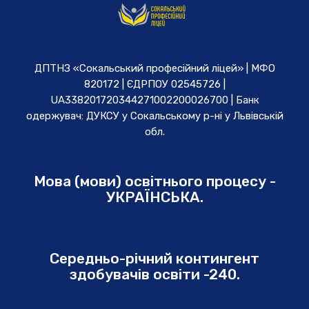
ДПТНЗ «Сокальський професійний ліцей» | МФО
820172 | ЄДРПОУ 02545726 |
UA338201720344271002200026700 | Банк
одержувач: ДУКСУ у Cокальському р-ні у Львівській
обл.
Мова (мови) освітнього процесу -
УКРАЇНСЬКА.
Середньо-річний контингент
здобувачів освіти -240.