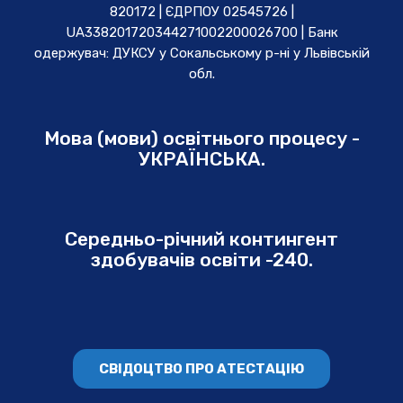
820172 | ЄДРПОУ 02545726 |
UA338201720344271002200026700 | Банк
одержувач: ДУКСУ у Cокальському р-ні у Львівській
обл.
Мова (мови) освітнього процесу -
УКРАЇНСЬКА.
Середньо-річний контингент
здобувачів освіти -240.
СВІДОЦТВО ПРО АТЕСТАЦІЮ