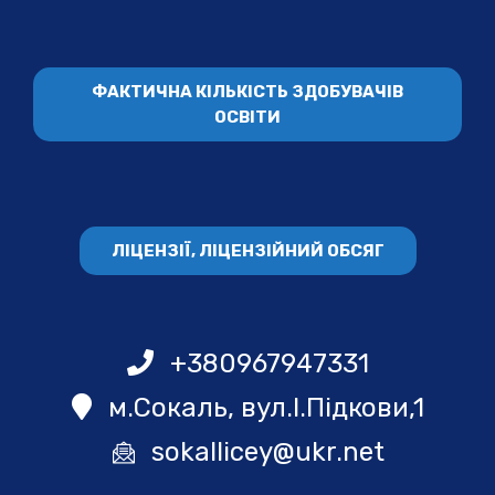
ФАКТИЧНА КІЛЬКІСТЬ ЗДОБУВАЧІВ
ОСВІТИ
ЛІЦЕНЗІЇ, ЛІЦЕНЗІЙНИЙ ОБСЯГ
+380967947331
м.Сокаль, вул.І.Підкови,1
sokallicey@ukr.net