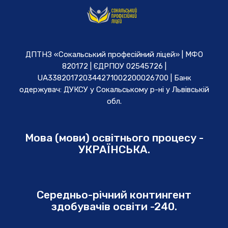
ДПТНЗ «Сокальський професійний ліцей» | МФО
820172 | ЄДРПОУ 02545726 |
UA338201720344271002200026700 | Банк
одержувач: ДУКСУ у Cокальському р-ні у Львівській
обл.
Мова (мови) освітнього процесу -
УКРАЇНСЬКА.
Середньо-річний контингент
здобувачів освіти -240.