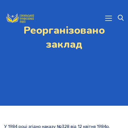
Реорганізовано
заклад
У 1984 році згідно наказу №328 від 12 квітня 1984р.