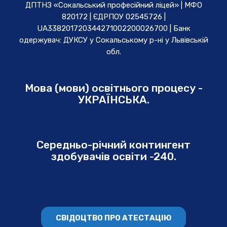
ДПТНЗ «Сокальський професійний ліцей» | МФО
820172 | ЄДРПОУ 02545726 |
UA338201720344271002200026700 | Банк
одержувач: ДУКСУ у Cокальському р-ні у Львівській
обл.
Мова (мови) освітнього процесу -
УКРАЇНСЬКА.
Середньо-річний контингент
здобувачів освіти -240.
СВІДОЦТВО ПРО АТЕСТАЦІЮ