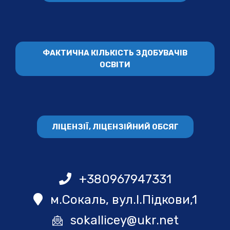
ФАКТИЧНА КІЛЬКІСТЬ ЗДОБУВАЧІВ
ОСВІТИ
ЛІЦЕНЗІЇ, ЛІЦЕНЗІЙНИЙ ОБСЯГ
+380967947331
м.Сокаль, вул.І.Підкови,1
sokallicey@ukr.net