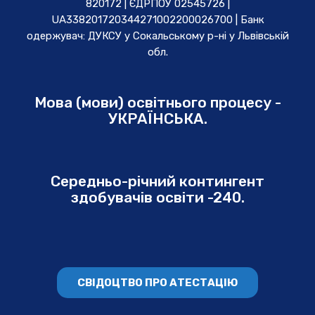
820172 | ЄДРПОУ 02545726 |
UA338201720344271002200026700 | Банк
одержувач: ДУКСУ у Cокальському р-ні у Львівській
обл.
Мова (мови) освітнього процесу -
УКРАЇНСЬКА.
Середньо-річний контингент
здобувачів освіти -240.
СВІДОЦТВО ПРО АТЕСТАЦІЮ