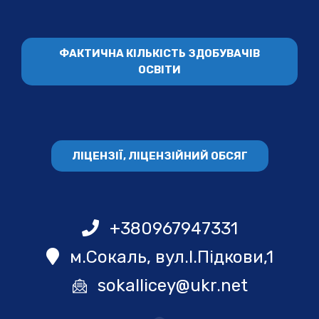
ФАКТИЧНА КІЛЬКІСТЬ ЗДОБУВАЧІВ
ОСВІТИ
ЛІЦЕНЗІЇ, ЛІЦЕНЗІЙНИЙ ОБСЯГ
+380967947331
м.Сокаль, вул.І.Підкови,1
sokallicey@ukr.net