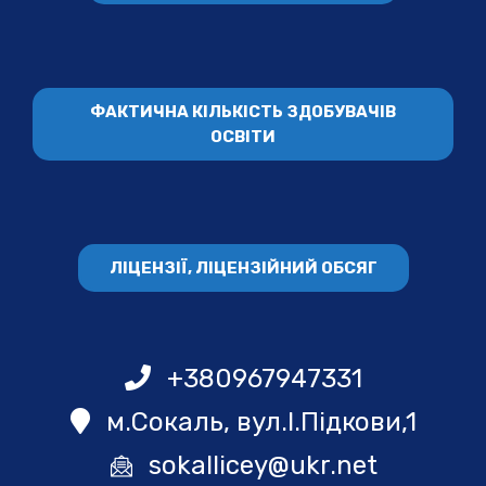
ФАКТИЧНА КІЛЬКІСТЬ ЗДОБУВАЧІВ
ОСВІТИ
ЛІЦЕНЗІЇ, ЛІЦЕНЗІЙНИЙ ОБСЯГ
+380967947331
м.Сокаль, вул.І.Підкови,1
sokallicey@ukr.net