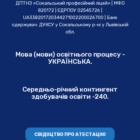
ДПТНЗ «Сокальський професійний ліцей» | МФО
820172 | ЄДРПОУ 02545726 |
UA338201720344271002200026700 | Банк
одержувач: ДУКСУ у Cокальському р-ні у Львівській
обл.
Мова (мови) освітнього процесу -
УКРАЇНСЬКА.
Середньо-річний контингент
здобувачів освіти -240.
СВІДОЦТВО ПРО АТЕСТАЦІЮ