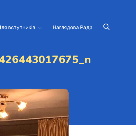
Для вступників
Наглядова Рада
426443017675_n