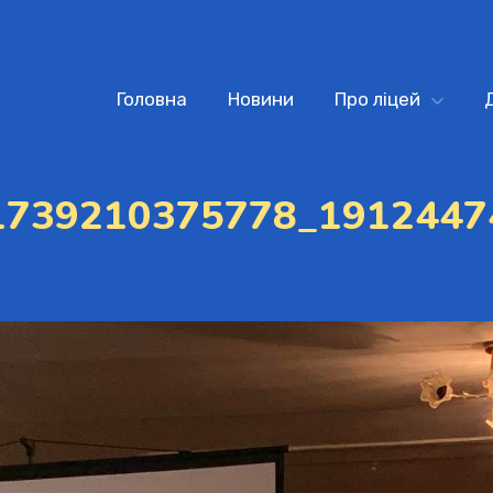
Головна
Новини
Про ліцей
1739210375778_1912447