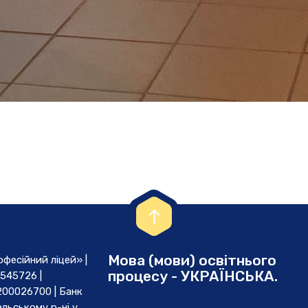
Мова (мови) освітнього
есійний ліцей» |
процесу - УКРАЇНСЬКА.
545726 |
00026700 | Банк
льському р-ні у