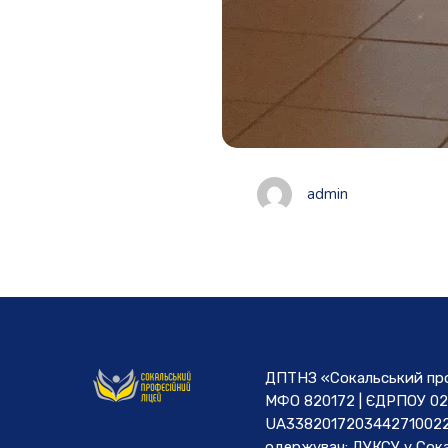
admin
ДПТНЗ «Сокальський проф
МФО 820172 | ЄДРПОУ 02
UA3382017203442710022
одержувач: ДУКСУ у Cока