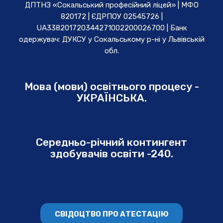
ДПТНЗ «Сокальський професійний ліцей» | МФО
820172 | ЄДРПОУ 02545726 |
UA338201720344271002200026700 | Банк
одержувач: ДУКСУ у Cокальському р-ні у Львівській
обл.
Мова (мови) освітнього процесу -
УКРАЇНСЬКА.
Середньо-річний контингент
здобувачів освіти -240.
СВІДОЦТВО ПРО АТЕСТАЦІЮ