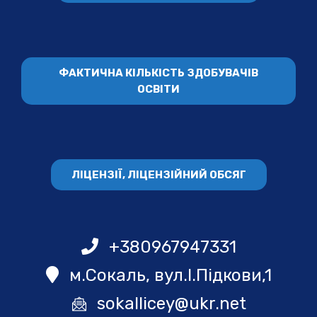
ФАКТИЧНА КІЛЬКІСТЬ ЗДОБУВАЧІВ
ОСВІТИ
ЛІЦЕНЗІЇ, ЛІЦЕНЗІЙНИЙ ОБСЯГ
+380967947331
м.Сокаль, вул.І.Підкови,1
sokallicey@ukr.net