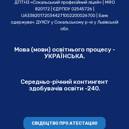
ДПТНЗ «Сокальський професійний ліцей» | МФО
820172 | ЄДРПОУ 02545726 |
UA338201720344271002200026700 | Банк
одержувач: ДУКСУ у Cокальському р-ні у Львівській
обл.
Мова (мови) освітнього процесу -
УКРАЇНСЬКА.
Середньо-річний контингент
здобувачів освіти -240.
СВІДОЦТВО ПРО АТЕСТАЦІЮ