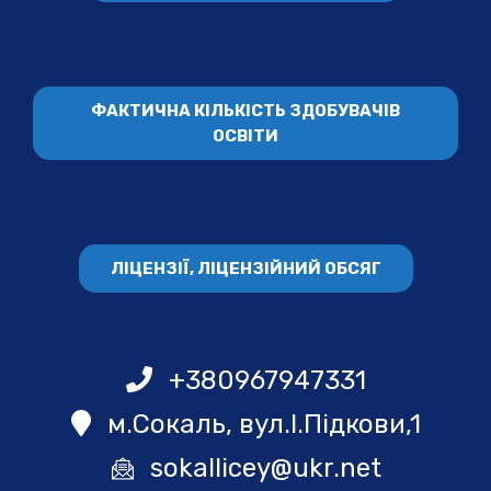
ФАКТИЧНА КІЛЬКІСТЬ ЗДОБУВАЧІВ
ОСВІТИ
ЛІЦЕНЗІЇ, ЛІЦЕНЗІЙНИЙ ОБСЯГ
+380967947331
м.Сокаль, вул.І.Підкови,1
sokallicey@ukr.net