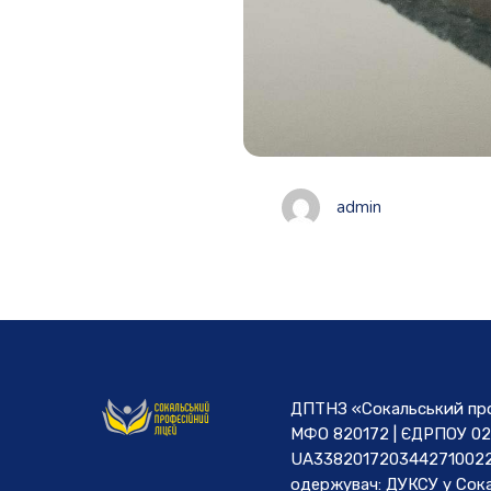
admin
ДПТНЗ «Сокальський проф
МФО 820172 | ЄДРПОУ 02
UA3382017203442710022
одержувач: ДУКСУ у Cока