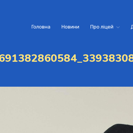
Головна
Новини
Про ліцей
691382860584_3393830