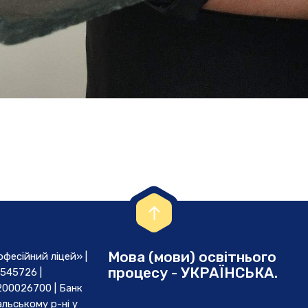
Мова (мови) освітнього
есійний ліцей» |
процесу - УКРАЇНСЬКА.
545726 |
00026700 | Банк
льському р-ні у