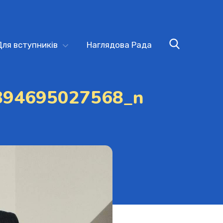
Для вступників
Наглядова Рада
894695027568_n