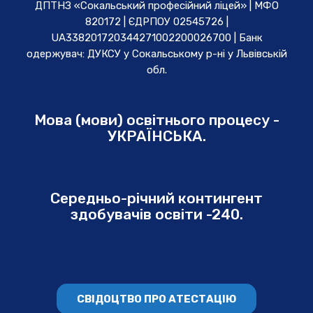
ДПТНЗ «Сокальський професійний ліцей» | МФО
820172 | ЄДРПОУ 02545726 |
UA338201720344271002200026700 | Банк
одержувач: ДУКСУ у Cокальському р-ні у Львівській
обл.
Мова (мови) освітнього процесу -
УКРАЇНСЬКА.
Середньо-річний контингент
здобувачів освіти -240.
СВІДОЦТВО ПРО АТЕСТАЦІЮ