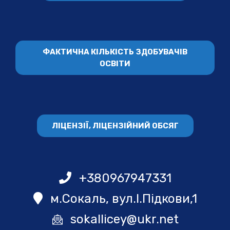
ФАКТИЧНА КІЛЬКІСТЬ ЗДОБУВАЧІВ
ОСВІТИ
ЛІЦЕНЗІЇ, ЛІЦЕНЗІЙНИЙ ОБСЯГ
+380967947331
м.Сокаль, вул.І.Підкови,1
sokallicey@ukr.net