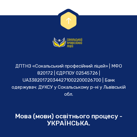
ДПТНЗ «Сокальський професійний ліцей» | МФО
820172 | ЄДРПОУ 02545726 |
UA338201720344271002200026700 | Банк
одержувач: ДУКСУ у Cокальському р-ні у Львівській
обл.
Мова (мови) освітнього процесу -
УКРАЇНСЬКА.