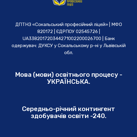
ДПТНЗ «Сокальський професійний ліцей» | МФО
820172 | ЄДРПОУ 02545726 |
UA338201720344271002200026700 | Банк
одержувач: ДУКСУ у Cокальському р-ні у Львівській
обл.
Мова (мови) освітнього процесу -
УКРАЇНСЬКА.
Середньо-річний контингент
здобувачів освіти -240.