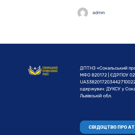
admin
ДПТНЗ «Сокальський проф
МФО 820172 | ЄДРПОУ 02
UA3382017203442710022
одержувач: ДУКСУ у Cока
Львівській обл.
СВІДОЦТВО ПРО А