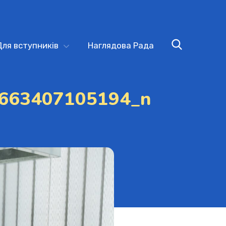
Для вступників
Наглядова Рада
663407105194_n