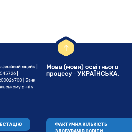
Мова (мови) освітнього
есійний ліцей» |
процесу - УКРАЇНСЬКА.
545726 |
00026700 | Банк
льському р-ні у
ТЕСТАЦІЮ
ФАКТИЧНА КІЛЬКІСТЬ
ЗДОБУВАЧІВ ОСВІТИ