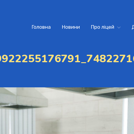
Головна
Новини
Про ліцей
9922255176791_7482271