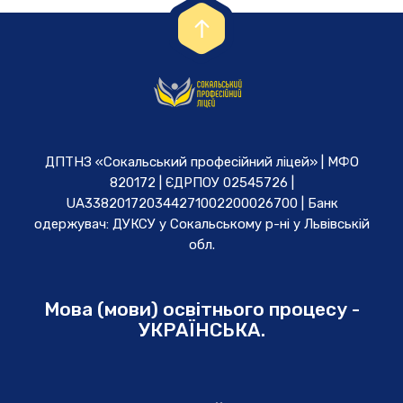
ДПТНЗ «Сокальський професійний ліцей» | МФО
820172 | ЄДРПОУ 02545726 |
UA338201720344271002200026700 | Банк
одержувач: ДУКСУ у Cокальському р-ні у Львівській
обл.
Мова (мови) освітнього процесу -
УКРАЇНСЬКА.