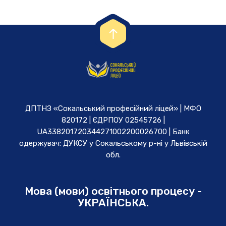
ДПТНЗ «Сокальський професійний ліцей» | МФО
820172 | ЄДРПОУ 02545726 |
UA338201720344271002200026700 | Банк
одержувач: ДУКСУ у Cокальському р-ні у Львівській
обл.
Мова (мови) освітнього процесу -
УКРАЇНСЬКА.