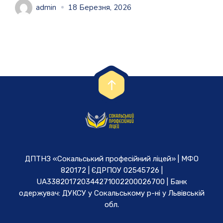
admin
18 Березня, 2026
ДПТНЗ «Сокальський професійний ліцей» | МФО
820172 | ЄДРПОУ 02545726 |
UA338201720344271002200026700 | Банк
одержувач: ДУКСУ у Cокальському р-ні у Львівській
обл.