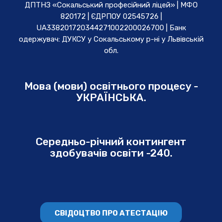
ДПТНЗ «Сокальський професійний ліцей» | МФО
820172 | ЄДРПОУ 02545726 |
UA338201720344271002200026700 | Банк
одержувач: ДУКСУ у Cокальському р-ні у Львівській
обл.
Мова (мови) освітнього процесу -
УКРАЇНСЬКА.
Середньо-річний контингент
здобувачів освіти -240.
СВІДОЦТВО ПРО АТЕСТАЦІЮ