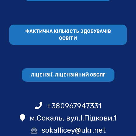
ФАКТИЧНА КІЛЬКІСТЬ ЗДОБУВАЧІВ
ОСВІТИ
ЛІЦЕНЗІЇ, ЛІЦЕНЗІЙНИЙ ОБСЯГ
+380967947331
м.Сокаль, вул.І.Підкови,1
sokallicey@ukr.net