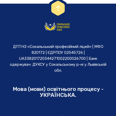
ДПТНЗ «Сокальський професійний ліцей» | МФО
820172 | ЄДРПОУ 02545726 |
UA338201720344271002200026700 | Банк
одержувач: ДУКСУ у Cокальському р-ні у Львівській
обл.
Мова (мови) освітнього процесу -
УКРАЇНСЬКА.