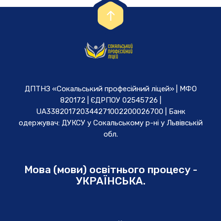
ДПТНЗ «Сокальський професійний ліцей» | МФО
820172 | ЄДРПОУ 02545726 |
UA338201720344271002200026700 | Банк
одержувач: ДУКСУ у Cокальському р-ні у Львівській
обл.
Мова (мови) освітнього процесу -
УКРАЇНСЬКА.