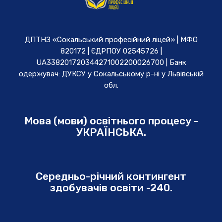
ДПТНЗ «Сокальський професійний ліцей» | МФО
820172 | ЄДРПОУ 02545726 |
UA338201720344271002200026700 | Банк
одержувач: ДУКСУ у Cокальському р-ні у Львівській
обл.
Мова (мови) освітнього процесу -
УКРАЇНСЬКА.
Середньо-річний контингент
здобувачів освіти -240.