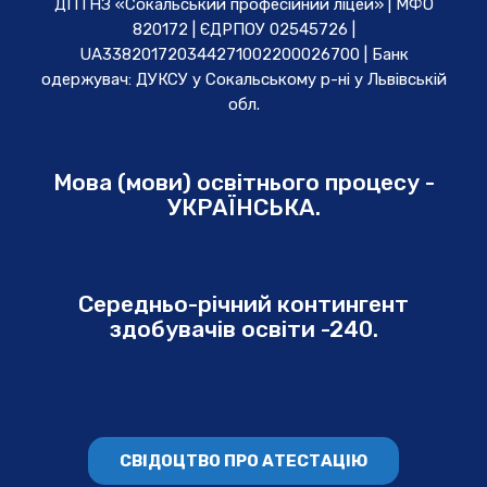
ДПТНЗ «Сокальський професійний ліцей» | МФО
820172 | ЄДРПОУ 02545726 |
UA338201720344271002200026700 | Банк
одержувач: ДУКСУ у Cокальському р-ні у Львівській
обл.
Мова (мови) освітнього процесу -
УКРАЇНСЬКА.
Середньо-річний контингент
здобувачів освіти -240.
СВІДОЦТВО ПРО АТЕСТАЦІЮ