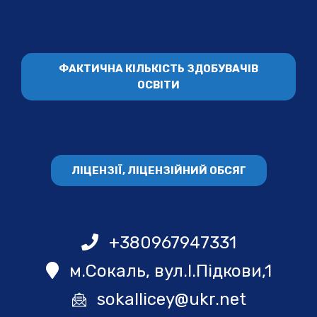
ФАКТИЧНА КІЛЬКІСТЬ ЗДОБУВАЧІВ
ОСВІТИ
ЛІЦЕНЗІЇ, ЛІЦЕНЗІЙНИЙ ОБСЯГ
+380967947331
м.Сокаль, вул.І.Підкови,1
sokallicey@ukr.net