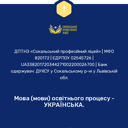
ДПТНЗ «Сокальський професійний ліцей» | МФО
820172 | ЄДРПОУ 02545726 |
UA338201720344271002200026700 | Банк
одержувач: ДУКСУ у Cокальському р-ні у Львівській
обл.
Мова (мови) освітнього процесу -
УКРАЇНСЬКА.