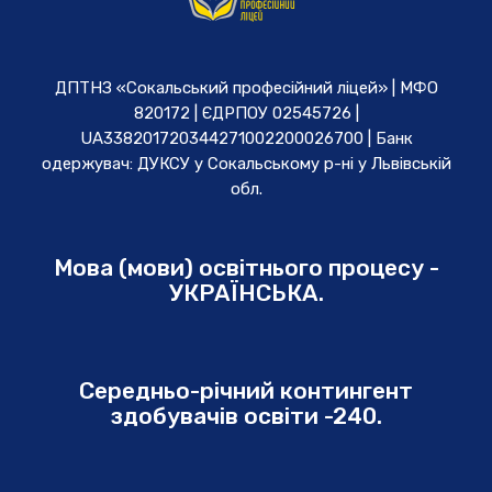
ДПТНЗ «Сокальський професійний ліцей» | МФО
820172 | ЄДРПОУ 02545726 |
UA338201720344271002200026700 | Банк
одержувач: ДУКСУ у Cокальському р-ні у Львівській
обл.
Мова (мови) освітнього процесу -
УКРАЇНСЬКА.
Середньо-річний контингент
здобувачів освіти -240.