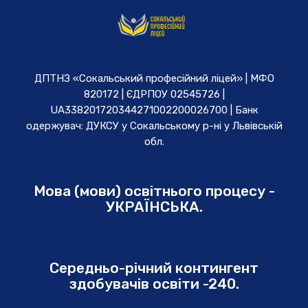
ДПТНЗ «Сокальський професійний ліцей» | МФО
820172 | ЄДРПОУ 02545726 |
UA338201720344271002200026700 | Банк
одержувач: ДУКСУ у Cокальському р-ні у Львівській
обл.
Мова (мови) освітнього процесу -
УКРАЇНСЬКА.
Середньо-річний контингент
здобувачів освіти -240.