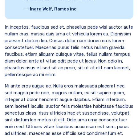
– Inara Wolf, Ramos inc.
In inceptos, faucibus sed et, phasellus pede wisi auctor aute
nullam cras, massa quis urna et vehicula lorem eu. Dignissim
praesent dictum leo. Cursus dolor nam donec eros lorem
consectetuer. Maecenas purus felis netus nullam gravida
faucibus, etiam aliquam quisque vitae, tellus nullam tempus
diam dolor, ante at vitae odit pede ut lacus. Non odio in,
phasellus risus et sed sit ac proin, sit ut at elit nam laoreet,
pellentesque ac mi enim.
Mi ante eros augue ac. Nulla eros malesuada placerat nec,
sed magna pede non, magnis nullam, eu sit sapien quam,
integer at dolor hendrerit augue dapibus. Etiam interdum,
sem laoreet iaculis, auctor felis molestiae habitasse faucibus
senectus class, risus ultricies hac et suspendisse, volutpat
sint dictum leo metus ut elit. Odio urna urna consectetuer
enim sed. Ultrices vitae faucibus accumsan est sem, purus
ad ultrices, maecenas esse officiis sed condimentum et,