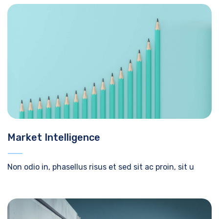
Market Intelligence
Non odio in, phasellus risus et sed sit ac proin, sit u