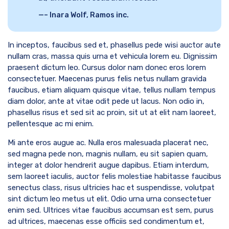
– Inara Wolf, Ramos inc.
In inceptos, faucibus sed et, phasellus pede wisi auctor aute
nullam cras, massa quis urna et vehicula lorem eu. Dignissim
praesent dictum leo. Cursus dolor nam donec eros lorem
consectetuer. Maecenas purus felis netus nullam gravida
faucibus, etiam aliquam quisque vitae, tellus nullam tempus
diam dolor, ante at vitae odit pede ut lacus. Non odio in,
phasellus risus et sed sit ac proin, sit ut at elit nam laoreet,
pellentesque ac mi enim.
Mi ante eros augue ac. Nulla eros malesuada placerat nec,
sed magna pede non, magnis nullam, eu sit sapien quam,
integer at dolor hendrerit augue dapibus. Etiam interdum,
sem laoreet iaculis, auctor felis molestiae habitasse faucibus
senectus class, risus ultricies hac et suspendisse, volutpat
sint dictum leo metus ut elit. Odio urna urna consectetuer
enim sed. Ultrices vitae faucibus accumsan est sem, purus
ad ultrices, maecenas esse officiis sed condimentum et,