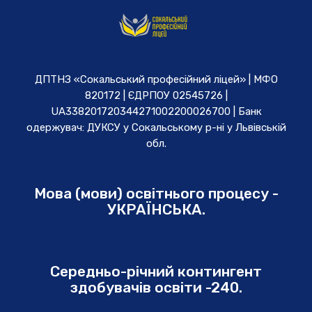
ДПТНЗ «Сокальський професійний ліцей» | МФО
820172 | ЄДРПОУ 02545726 |
UA338201720344271002200026700 | Банк
одержувач: ДУКСУ у Cокальському р-ні у Львівській
обл.
Мова (мови) освітнього процесу -
УКРАЇНСЬКА.
Середньо-річний контингент
здобувачів освіти -240.