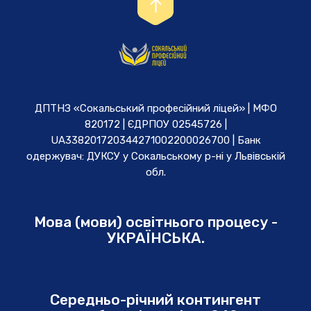
ДПТНЗ «Сокальський професійний ліцей» | МФО
820172 | ЄДРПОУ 02545726 |
UA338201720344271002200026700 | Банк
одержувач: ДУКСУ у Cокальському р-ні у Львівській
обл.
Мова (мови) освітнього процесу -
УКРАЇНСЬКА.
Середньо-річний контингент