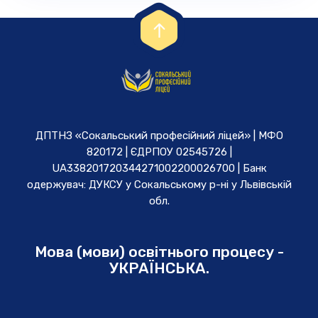
ДПТНЗ «Сокальський професійний ліцей» | МФО
820172 | ЄДРПОУ 02545726 |
UA338201720344271002200026700 | Банк
одержувач: ДУКСУ у Cокальському р-ні у Львівській
обл.
Мова (мови) освітнього процесу -
УКРАЇНСЬКА.