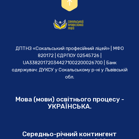
ДПТНЗ «Сокальський професійний ліцей» | МФО
820172 | ЄДРПОУ 02545726 |
UA338201720344271002200026700 | Банк
одержувач: ДУКСУ у Cокальському р-ні у Львівській
обл.
Мова (мови) освітнього процесу -
УКРАЇНСЬКА.
Середньо-річний контингент