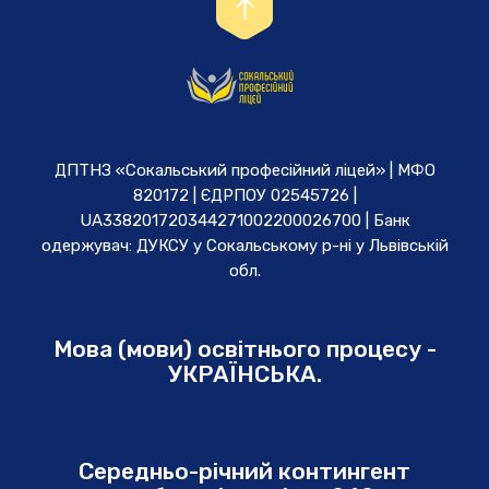
ДПТНЗ «Сокальський професійний ліцей» | МФО
820172 | ЄДРПОУ 02545726 |
UA338201720344271002200026700 | Банк
одержувач: ДУКСУ у Cокальському р-ні у Львівській
обл.
Мова (мови) освітнього процесу -
УКРАЇНСЬКА.
Середньо-річний контингент