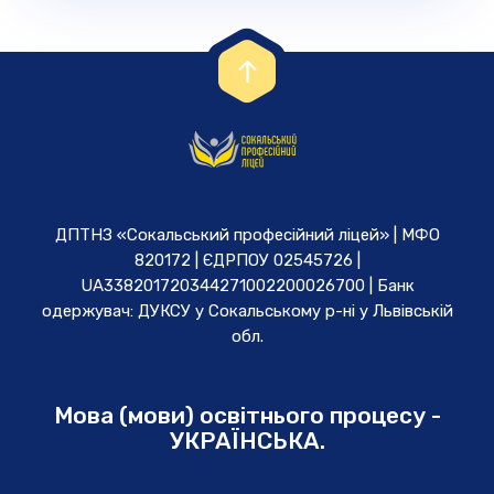
ДПТНЗ «Сокальський професійний ліцей» | МФО
820172 | ЄДРПОУ 02545726 |
UA338201720344271002200026700 | Банк
одержувач: ДУКСУ у Cокальському р-ні у Львівській
обл.
Мова (мови) освітнього процесу -
УКРАЇНСЬКА.