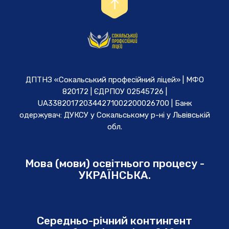
ДПТНЗ «Сокальський професійний ліцей» | МФО
820172 | ЄДРПОУ 02545726 |
UA338201720344271002200026700 | Банк
одержувач: ДУКСУ у Cокальському р-ні у Львівській
обл.
Мова (мови) освітнього процесу -
УКРАЇНСЬКА.
Середньо-річний контингент