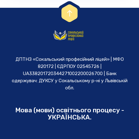
ДПТНЗ «Сокальський професійний ліцей» | МФО
820172 | ЄДРПОУ 02545726 |
UA338201720344271002200026700 | Банк
одержувач: ДУКСУ у Cокальському р-ні у Львівській
обл.
Мова (мови) освітнього процесу -
УКРАЇНСЬКА.