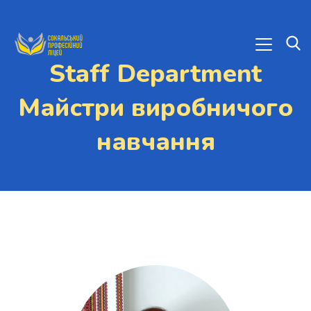
Staff Department
Майстри виробничого
навчання