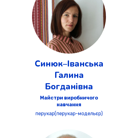
Синюк–Іванська
Галина
Богданівна
Майстри виробничого
навчання
перукар(перукар-модельєр)