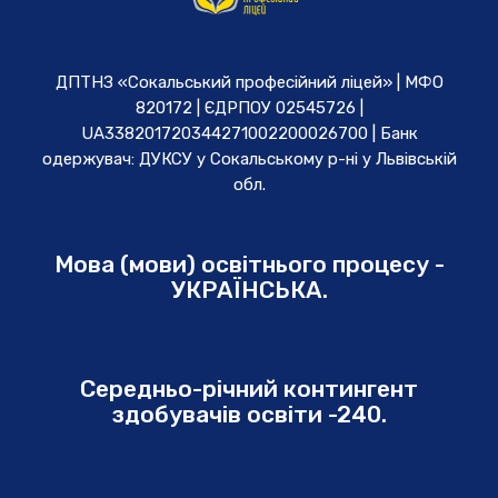
ДПТНЗ «Сокальський професійний ліцей» | МФО
820172 | ЄДРПОУ 02545726 |
UA338201720344271002200026700 | Банк
одержувач: ДУКСУ у Cокальському р-ні у Львівській
обл.
Мова (мови) освітнього процесу -
УКРАЇНСЬКА.
Середньо-річний контингент
здобувачів освіти -240.