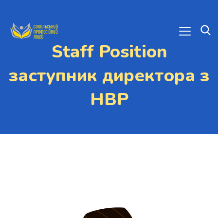
Staff Position
заступник директора з
НВР