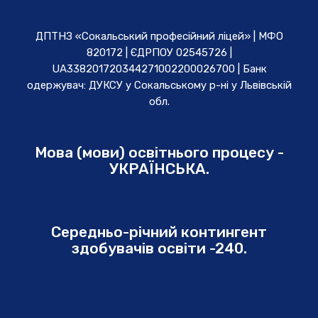
ДПТНЗ «Сокальський професійний ліцей» | МФО
820172 | ЄДРПОУ 02545726 |
UA338201720344271002200026700 | Банк
одержувач: ДУКСУ у Cокальському р-ні у Львівській
обл.
Мова (мови) освітнього процесу -
УКРАЇНСЬКА.
Середньо-річний контингент
здобувачів освіти -240.