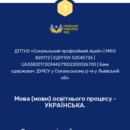
ДПТНЗ «Сокальський професійний ліцей» | МФО
820172 | ЄДРПОУ 02545726 |
UA338201720344271002200026700 | Банк
одержувач: ДУКСУ у Cокальському р-ні у Львівській
обл.
Мова (мови) освітнього процесу -
УКРАЇНСЬКА.