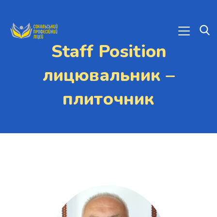
Staff Position
лицювальник –
плиточник