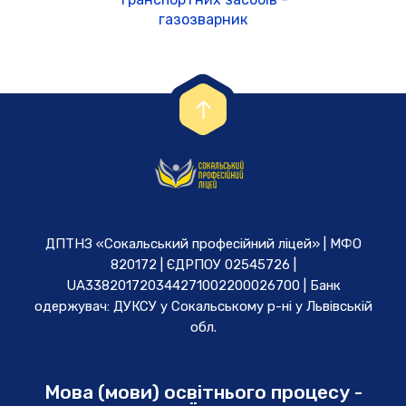
газозварник
ДПТНЗ «Сокальський професійний ліцей» | МФО
820172 | ЄДРПОУ 02545726 |
UA338201720344271002200026700 | Банк
одержувач: ДУКСУ у Cокальському р-ні у Львівській
обл.
Мова (мови) освітнього процесу -