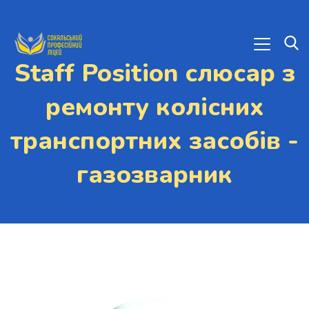
Staff Position слюсар з
ремонту колісних
транспортних засобів -
газозварник