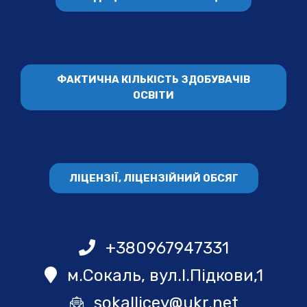
ФАКТИЧНА КІЛЬКІСТЬ ЗДОБУВАЧІВ
ОСВІТИ
ЛІЦЕНЗІЇ, ЛІЦЕНЗІЙНИЙ ОБСЯГ
+380967947331
м.Сокаль, вул.І.Підкови,1
sokallicey@ukr.net