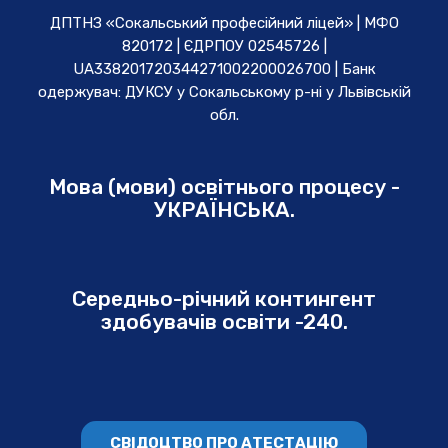
ДПТНЗ «Сокальський професійний ліцей» | МФО
820172 | ЄДРПОУ 02545726 |
UA338201720344271002200026700 | Банк
одержувач: ДУКСУ у Cокальському р-ні у Львівській
обл.
Мова (мови) освітнього процесу -
УКРАЇНСЬКА.
Середньо-річний контингент
здобувачів освіти -240.
СВІДОЦТВО ПРО АТЕСТАЦІЮ