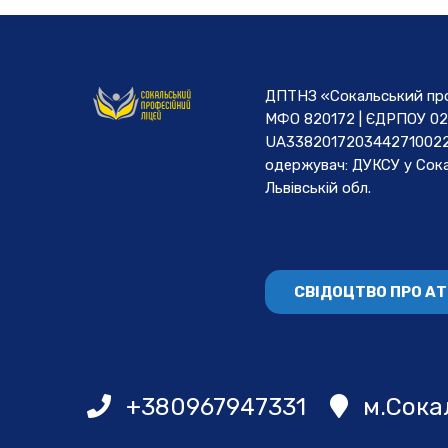
ДПТНЗ «Сокальський проф
МФО 820172 | ЄДРПОУ 02
UA3382017203442710022
одержувач: ДУКСУ у Cока
Львівській обл.
СВІДОЦТВО ПРО А
+380967947331
м.Сокал