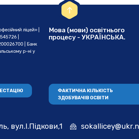
Мова (мови) освітнього
есійний ліцей» |
процесу - УКРАЇНСЬКА.
545726 |
00026700 | Банк
льському р-ні у
ТЕСТАЦІЮ
ФАКТИЧНА КІЛЬКІСТЬ
ЗДОБУВАЧІВ ОСВІТИ
ь, вул.І.Підкови,1
sokallicey@ukr.