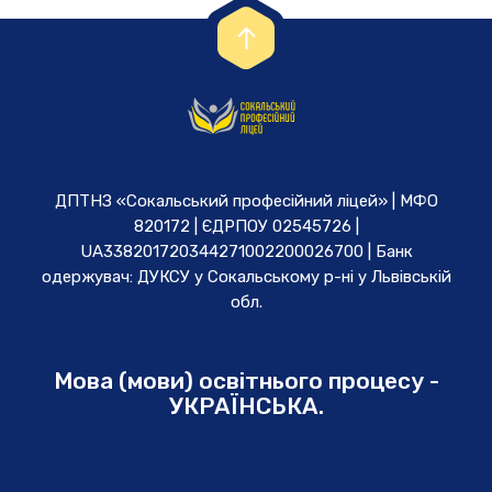
ДПТНЗ «Сокальський професійний ліцей» | МФО
820172 | ЄДРПОУ 02545726 |
UA338201720344271002200026700 | Банк
одержувач: ДУКСУ у Cокальському р-ні у Львівській
обл.
Мова (мови) освітнього процесу -
УКРАЇНСЬКА.