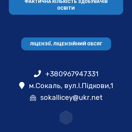
ФАКТИЧНА КІЛЬКІСТЬ ЗДОБУВАЧІВ
ОСВІТИ
ЛІЦЕНЗІЇ, ЛІЦЕНЗІЙНИЙ ОБСЯГ
+380967947331
м.Сокаль, вул.І.Підкови,1
sokallicey@ukr.net