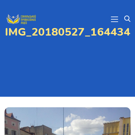
IMG_20180527_164434