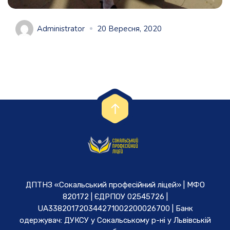
Administrator
20 Вересня, 2020
ДПТНЗ «Сокальський професійний ліцей» | МФО
820172 | ЄДРПОУ 02545726 |
UA338201720344271002200026700 | Банк
одержувач: ДУКСУ у Cокальському р-ні у Львівській