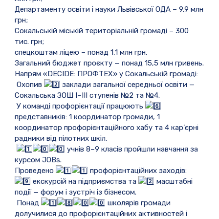
Департаменту освіти і науки Львівської ОДА – 9,9 млн
грн;
Сокальській міській територіальній громаді – 300
тис. грн;
спецкоштам ліцею – понад 1,1 млн грн.
Загальний бюджет проєкту — понад 15,5 млн гривень.
Напрям «DECIDE: ПРОФТЕХ» у Сокальській громаді:
Охопив
заклади загальної середньої освіти —
Сокальська ЗОШ І–ІІІ ступенів №2 та №4.
У команді профорієнтації працюють
представників: 1 координатор громади, 1
координатор профорієнтаційного хабу та 4 кар’єрні
радники від пілотних шкіл.
учнів 8–9 класів пройшли навчання за
курсом JOBs.
Проведено
профорієнтаційних заходів:
екскурсій на підприємства та
масштабні
події — форум і зустріч із бізнесом.
Понад
школярів громади
долучилися до профорієнтаційних активностей і