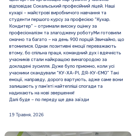
відповідає Сокальський професійний ліцей. Наші
кухарі – майстрові виробничого навчання та
студенти першого курсу за професією “Кухар.
Кондитер” – отримали високу оцінку за
професіоналізм та злагоджену роботу
Ми готовили
смачно та багато – на день 900 порцій
Звичайно, що
втомилися. Однак позитивні емоції переважають
втому, бо спільна праця, командний дух і вдячність
учасників стали найкращою винагородою за
докладені зусилля. Дуже було приємно, коли усі
учасники скандували “КУ-ХА-РІ, ДЯ-КУ-ЄМО”
Такі
емоції, направду, дорого вартують, адже саме вони
залишають у пам’яті найтепліші спогади та
надихають на нові звершення!
Далі буде – по переду ще два заїзди
19 Травня, 2026