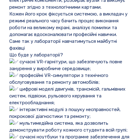
електричні компоненти, розбирає вузли та виконує
ремонт згідно з технологічними картами.
Кожен його крок фіксується системою, а викладач у
режимі реального часу бачить процес виконання
роботи на великому екрані, аналізує помилки та
допомагає вдосконалювати професійні навички.
Саме так у лабораторії навчатимуться майбутні
фахівці
Що буде у лабораторії?
сучасні VR-гарнітури, що забезпечують повне
занурення у виробниче середовище;
професійні VR-симулятори з технічного
обслуговування та ремонту автомобілів;
цифрові моделі двигунів, трансмісій, гальмівних
систем, підвіски, рульового керування та
електрообладнання;
інтерактивні модулі з пошуку несправностей,
покрокової діагностики та ремонту;
мультимедійна система, яка дозволить
демонструвати роботу кожного студента всій групі;
сучасні ноутбуки та програмне забезпечення для