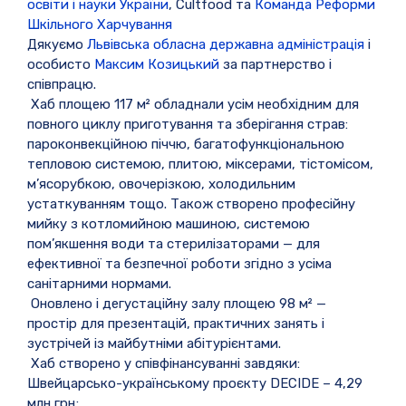
освіти і науки України
, Сultfood та
Команда Реформи
Шкільного Харчування
Дякуємо
Львівська обласна державна адміністрація
і
особисто
Максим Козицький
за партнерство і
співпрацю.
Хаб площею 117 м² обладнали усім необхідним для
повного циклу приготування та зберігання страв:
пароконвекційною піччю, багатофункціональною
тепловою системою, плитою, міксерами, тістомісом,
м’ясорубкою, овочерізкою, холодильним
устаткуванням тощо. Також створено професійну
мийку з котломийною машиною, системою
пом’якшення води та стерилізаторами — для
ефективної та безпечної роботи згідно з усіма
санітарними нормами.
Оновлено і дегустаційну залу площею 98 м² —
простір для презентацій, практичних занять і
зустрічей із майбутніми абітурієнтами.
Хаб створено у співфінансуванні завдяки:
Швейцарсько-українському проєкту DECIDE – 4,29
млн грн;