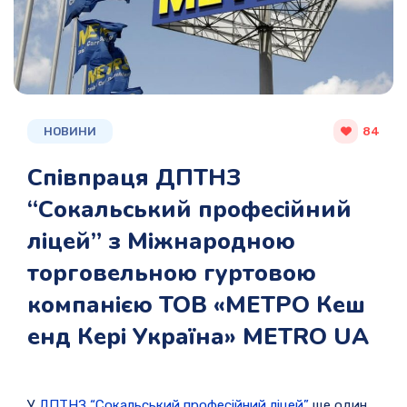
НОВИНИ
84
Співпраця ДПТНЗ
“Сокальський професійний
ліцей” з Міжнародною
торговельною гуртовою
компанією ТОВ «МЕТРО Кеш
енд Кері Україна» METRO UA
У
ДПТНЗ “Сокальський професійний ліцей”
ще один