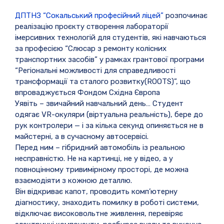
ДПТНЗ “Сокальський професійний ліцей”
розпочинає
реалізацію проєкту створення лабораторії
імерсивних технологій для студентів, які навчаються
за професією “Слюсар з ремонту колісних
транспортних засобів” у рамках грантової програми
“Регіональні можливості для справедливості
трансформації та сталого розвитку(ROOTS)”, що
впроваджується Фондом Східна Європа
Уявіть – звичайний навчальний день… Студент
одягає VR-окуляри (віртуальна реальність), бере до
рук контролери — і за кілька секунд опиняється не в
майстерні, а в сучасному автосервісі.
Перед ним – гібридний автомобіль із реальною
несправністю. Не на картинці, не у відео, а у
повноцінному тривимірному просторі, де можна
взаємодіяти з кожною деталлю.
Він відкриває капот, проводить комп’ютерну
діагностику, знаходить помилку в роботі системи,
відключає високовольтне живлення, перевіряє