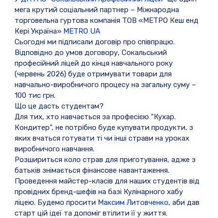
мега крутий соціальний партнер – Міжнародна
торговельна гуртова компанія ТОВ «МЕТРО Кеш енд
Кері Україна»
METRO UA
Сьогодні ми підписали договір про співпрацю.
Відповідно до умов договору, Сокальський
професійний ліцей до кінця навчального року
(червень 2026) буде отримувати товари для
навчально-виробничого процесу на загальну суму –
100 тис грн.
Що це дасть студентам?
Для тих, хто навчається за професією “Кухар.
Кондитер”, не потрібно буде купувати продукти, з
яких вчаться готувати ті чи інші страви на уроках
виробничого навчання.
Розшириться коло страв для приготування, адже з
батьків знімається фінансове навантаження.
Проведення майстер-класів для наших студентів від
провідних бренд-шефів на базі Кулінарного хабу
ліцею. Будемо просити
Максим Литовченко
, аби дав
старт цій ідеї та допоміг втілити її у життя.