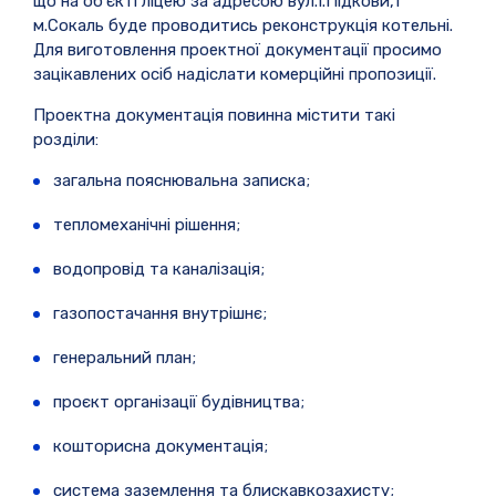
що на об’єкті ліцею за адресою вул.І.Підкови,1
м.Сокаль буде проводитись реконструкція котельні.
Для виготовлення проектної документації просимо
зацікавлених осіб надіслати комерційні пропозиції.
Проектна документація повинна містити такі
розділи:
загальна пояснювальна записка;
тепломеханічні рішення;
водопровід та каналізація;
газопостачання внутрішнє;
генеральний план;
проєкт організації будівництва;
кошторисна документація;
система заземлення та блискавкозахисту;