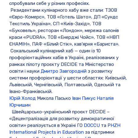
спробували себе у різних професіях.
Резидентами кулінарного хабу вже стали: ТЗОВ
«Євро-Комерс», ТОВ «Готель Шато», ДП «Сундс
Текстиль Україна», СП «Київ-Захід», ТОВ
«Буковель», ресторан «Лондон», мережа салонів
краси «PUDRA», ТОВ «Енерджі Чойс», ТОВ «НВП
ЄНАМІН», ПАФ «Білий Стік», кав’ярня «Бариста».
Сокальський кулінарний хаб — один із 10
профорієнтаційних хабів в Україні, реалізованих у
рамках пілоту проєкту DECIDE та Міністерство
освіти і науки
Дмитро Завгородній
з розвитку
системи профорієнтації у шести областях: Київській,
Львівській, Чернігівській, Полтавській, Одеській та
Івано-Франківській.
Юрій Холод
Микола Пасько
Іван Пикус
Наталія
Юрчишин
Швейцарсько-український проєкт DECIDE –
«Децентралізація для розвитку демократичної
освіти» реалізується в Україні ГО
DOCCU
та
PHZH
International Projects in Education
за підтримки