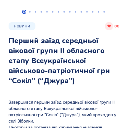
НОВИНИ
80
Перший заїзд середньої
вікової групи ІІ обласного
етапу Всеукраїнської
військово-патріотичної гри
“Сокіл” (“Джура”)
Завершився перший заїзд середньої вікової групи ІІ
обласного етапу Всеукраїнської військово-
патріотичної гри “Сокіл” (“Джура”), який проходив у
селі Зіболки.
Цьогоріч за організацію харчування учасників