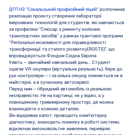
ДПТНЗ “Сокальський професійний ліцей”
розпочинає
реалізацію проєкту створення лабораторії
імерсивних технологій для студентів, які навчаються
за професією “Слюсар з ремонту колісних
транспортних засобів” у рамках грантової програми
“Регіональні можливості для справедливості
трансформації та сталого розвитку(ROOTS)”, що
впроваджується Фондом Східна Європа
Уявіть – звичайний навчальний день… Студент
одягає VR-окуляри (віртуальна реальність), бере до
рук контролери — і за кілька секунд опиняється не в
майстерні, а в сучасному автосервісі.
Перед ним – гібридний автомобіль із реальною
несправністю. Не на картинці, не у відео, а у
повноцінному тривимірному просторі, де можна
взаємодіяти з кожною деталлю.
Він відкриває капот, проводить комп’ютерну
діагностику, знаходить помилку в роботі системи,
відключає високовольтне живлення, перевіряє