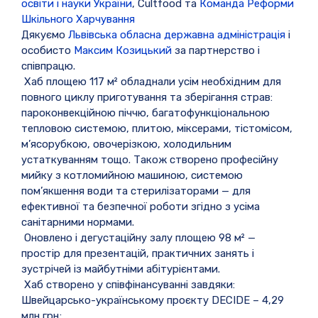
освіти і науки України
, Сultfood та
Команда Реформи
Шкільного Харчування
Дякуємо
Львівська обласна державна адміністрація
і
особисто
Максим Козицький
за партнерство і
співпрацю.
Хаб площею 117 м² обладнали усім необхідним для
повного циклу приготування та зберігання страв:
пароконвекційною піччю, багатофункціональною
тепловою системою, плитою, міксерами, тістомісом,
м’ясорубкою, овочерізкою, холодильним
устаткуванням тощо. Також створено професійну
мийку з котломийною машиною, системою
пом’якшення води та стерилізаторами — для
ефективної та безпечної роботи згідно з усіма
санітарними нормами.
Оновлено і дегустаційну залу площею 98 м² —
простір для презентацій, практичних занять і
зустрічей із майбутніми абітурієнтами.
Хаб створено у співфінансуванні завдяки:
Швейцарсько-українському проєкту DECIDE – 4,29
млн грн;