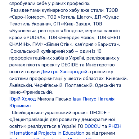
спробували себе у різних професіях.
Резидентами кулінарного хабу вже стали: ТЗОВ
«Євро-Комерс», ТОВ «Готель Шато», ДП «Сундс
Текстиль Україна», СП «Київ-Захід», ТОВ
«Буковель», ресторан «Лондон», мережа салонів
краси «PUDRA», ТОВ «Енерджі Чойс», ТОВ «НВП
ЄНАМІН», ПАФ «Білий Стік», кав’ярня «Бариста».
Сокальський кулінарний хаб — один із 10
профорієнтаційних хабів в Україні, реалізованих у
рамках пілоту проєкту DECIDE та Міністерство
освіти і науки
Дмитро Завгородній
з розвитку
системи профорієнтації у шести областях: Київській,
Львівській, Чернігівській, Полтавській, Одеській та
Івано-Франківській.
Юрій Холод
Микола Пасько
Іван Пикус
Наталія
Юрчишин
Швейцарсько-український проєкт DECIDE –
«Децентралізація для розвитку демократичної
освіти» реалізується в Україні ГО
DOCCU
та
PHZH
International Projects in Education
за підтримки