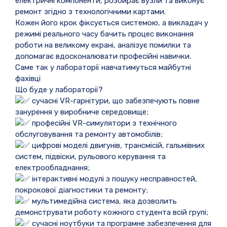
електричні компоненти, розбирає вузли та виконує
ремонт згідно з технологічними картами.
Кожен його крок фіксується системою, а викладач у
режимі реального часу бачить процес виконання
роботи на великому екрані, аналізує помилки та
допомагає вдосконалювати професійні навички.
Саме так у лабораторії навчатимуться майбутні
фахівці
Що буде у лабораторії?
сучасні VR-гарнітури, що забезпечують повне
занурення у виробниче середовище;
професійні VR-симулятори з технічного
обслуговування та ремонту автомобілів;
цифрові моделі двигунів, трансмісій, гальмівних
систем, підвіски, рульового керування та
електрообладнання;
інтерактивні модулі з пошуку несправностей,
покрокової діагностики та ремонту;
мультимедійна система, яка дозволить
демонструвати роботу кожного студента всій групі;
сучасні ноутбуки та програмне забезпечення для