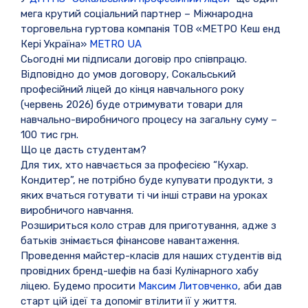
мега крутий соціальний партнер – Міжнародна
торговельна гуртова компанія ТОВ «МЕТРО Кеш енд
Кері Україна»
METRO UA
Сьогодні ми підписали договір про співпрацю.
Відповідно до умов договору, Сокальський
професійний ліцей до кінця навчального року
(червень 2026) буде отримувати товари для
навчально-виробничого процесу на загальну суму –
100 тис грн.
Що це дасть студентам?
Для тих, хто навчається за професією “Кухар.
Кондитер”, не потрібно буде купувати продукти, з
яких вчаться готувати ті чи інші страви на уроках
виробничого навчання.
Розшириться коло страв для приготування, адже з
батьків знімається фінансове навантаження.
Проведення майстер-класів для наших студентів від
провідних бренд-шефів на базі Кулінарного хабу
ліцею. Будемо просити
Максим Литовченко
, аби дав
старт цій ідеї та допоміг втілити її у життя.