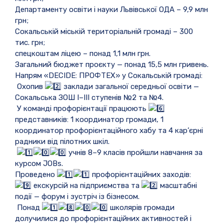
Департаменту освіти і науки Львівської ОДА – 9,9 млн
грн;
Сокальській міській територіальній громаді – 300
тис. грн;
спецкоштам ліцею – понад 1,1 млн грн.
Загальний бюджет проєкту — понад 15,5 млн гривень.
Напрям «DECIDE: ПРОФТЕХ» у Сокальській громаді:
Охопив
заклади загальної середньої освіти —
Сокальська ЗОШ І–ІІІ ступенів №2 та №4.
У команді профорієнтації працюють
представників: 1 координатор громади, 1
координатор профорієнтаційного хабу та 4 кар’єрні
радники від пілотних шкіл.
учнів 8–9 класів пройшли навчання за
курсом JOBs.
Проведено
профорієнтаційних заходів:
екскурсій на підприємства та
масштабні
події — форум і зустріч із бізнесом.
Понад
школярів громади
долучилися до профорієнтаційних активностей і