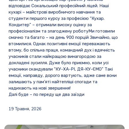
відповідає Сокальський професійний ліцей. Наші
кухарі – майстрові виробничого навчання та
студенти першого курсу за професією “Кухар.
Кондитер” – отримали високу оцінку за
професіоналізм та злагоджену роботу
Ми готовили
смачно та багато – на день 900 порцій
Звичайно, що
втомилися. Однак позитивні емоції переважають
втому, бо спільна праця, командний дух і вдячність
учасників стали найкращою винагородою за
докладені зусилля. Дуже було приємно, коли усі
учасники скандували “КУ-ХА-РІ, ДЯ-КУ-ЄМО”
Такі
емоції, направду, дорого вартують, адже саме вони
залишають у пам’яті найтепліші спогади та
надихають на нові звершення!
Далі буде – по переду ще два заїзди
19 Травня, 2026