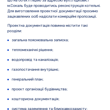
що на об’єкті ліцею за адресою вул.І.Підкови,1
м.Сокаль буде проводитись реконструкція котельні.
Для виготовлення проектної документації просимо
зацікавлених осіб надіслати комерційні пропозиції.
Проектна документація повинна містити такі
розділи:
загальна пояснювальна записка;
тепломеханічні рішення;
водопровід та каналізація;
газопостачання внутрішнє;
генеральний план;
проєкт організації будівництва;
кошторисна документація;
система заземлення та блискавкозахисту;