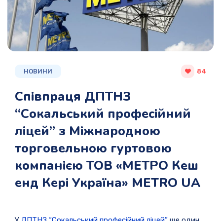
НОВИНИ
84
Співпраця ДПТНЗ
“Сокальський професійний
ліцей” з Міжнародною
торговельною гуртовою
компанією ТОВ «МЕТРО Кеш
енд Кері Україна» METRO UA
У
ДПТНЗ “Сокальський професійний ліцей”
ще один