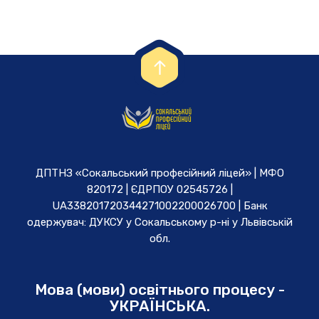
ДПТНЗ «Сокальський професійний ліцей» | МФО
820172 | ЄДРПОУ 02545726 |
UA338201720344271002200026700 | Банк
одержувач: ДУКСУ у Cокальському р-ні у Львівській
обл.
Мова (мови) освітнього процесу -
УКРАЇНСЬКА.