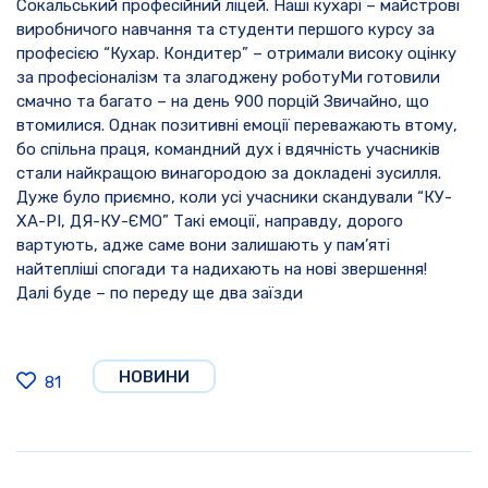
Сокальський професійний ліцей. Наші кухарі – майстрові
виробничого навчання та студенти першого курсу за
професією “Кухар. Кондитер” – отримали високу оцінку
за професіоналізм та злагоджену роботу
Ми готовили
смачно та багато – на день 900 порцій
Звичайно, що
втомилися. Однак позитивні емоції переважають втому,
бо спільна праця, командний дух і вдячність учасників
стали найкращою винагородою за докладені зусилля.
Дуже було приємно, коли усі учасники скандували “КУ-
ХА-РІ, ДЯ-КУ-ЄМО”
Такі емоції, направду, дорого
вартують, адже саме вони залишають у пам’яті
найтепліші спогади та надихають на нові звершення!
Далі буде – по переду ще два заїзди
НОВИНИ
81