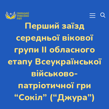
Перший заїзд
середньої вікової
групи ІІ обласного
етапу Всеукраїнської
військово-
патріотичної гри
“Сокіл” (“Джура”)