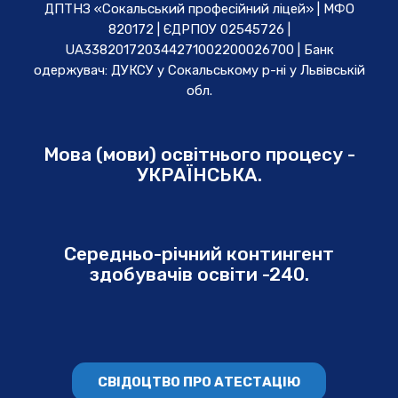
ДПТНЗ «Сокальський професійний ліцей» | МФО
820172 | ЄДРПОУ 02545726 |
UA338201720344271002200026700 | Банк
одержувач: ДУКСУ у Cокальському р-ні у Львівській
обл.
Мова (мови) освітнього процесу -
УКРАЇНСЬКА.
Середньо-річний контингент
здобувачів освіти -240.
СВІДОЦТВО ПРО АТЕСТАЦІЮ