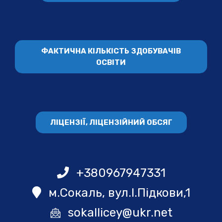
ФАКТИЧНА КІЛЬКІСТЬ ЗДОБУВАЧІВ
ОСВІТИ
ЛІЦЕНЗІЇ, ЛІЦЕНЗІЙНИЙ ОБСЯГ
+380967947331
м.Сокаль, вул.І.Підкови,1
sokallicey@ukr.net