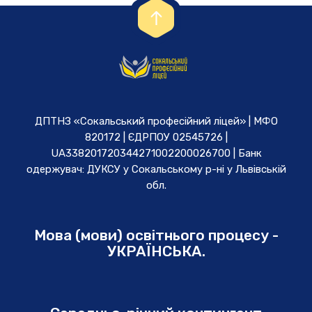
ДПТНЗ «Сокальський професійний ліцей» | МФО
820172 | ЄДРПОУ 02545726 |
UA338201720344271002200026700 | Банк
одержувач: ДУКСУ у Cокальському р-ні у Львівській
обл.
Мова (мови) освітнього процесу -
УКРАЇНСЬКА.