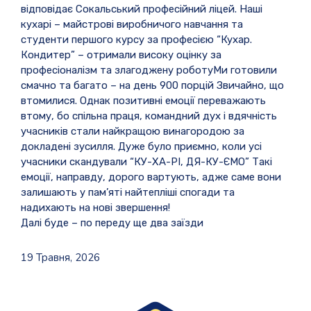
відповідає Сокальський професійний ліцей. Наші
кухарі – майстрові виробничого навчання та
студенти першого курсу за професією “Кухар.
Кондитер” – отримали високу оцінку за
професіоналізм та злагоджену роботу
Ми готовили
смачно та багато – на день 900 порцій
Звичайно, що
втомилися. Однак позитивні емоції переважають
втому, бо спільна праця, командний дух і вдячність
учасників стали найкращою винагородою за
докладені зусилля. Дуже було приємно, коли усі
учасники скандували “КУ-ХА-РІ, ДЯ-КУ-ЄМО”
Такі
емоції, направду, дорого вартують, адже саме вони
залишають у пам’яті найтепліші спогади та
надихають на нові звершення!
Далі буде – по переду ще два заїзди
19 Травня, 2026