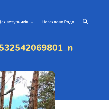
Для вступників
Наглядова Рада
532542069801_n