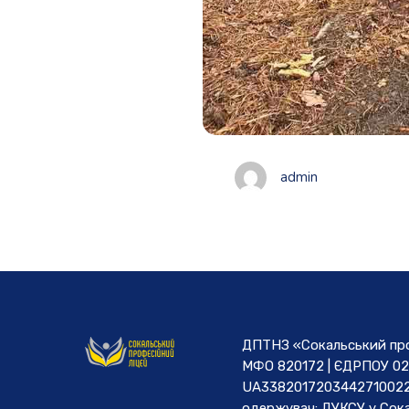
admin
ДПТНЗ «Сокальський проф
МФО 820172 | ЄДРПОУ 02
UA3382017203442710022
одержувач: ДУКСУ у Cока