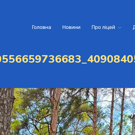
Головна
Новини
Про ліцей
0556659736683_4090840