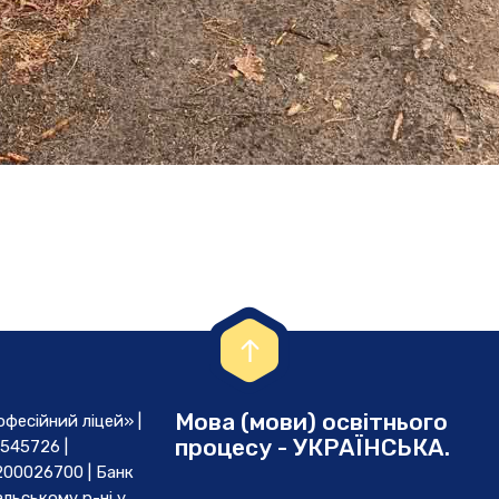
Мова (мови) освітнього
есійний ліцей» |
процесу - УКРАЇНСЬКА.
545726 |
00026700 | Банк
льському р-ні у