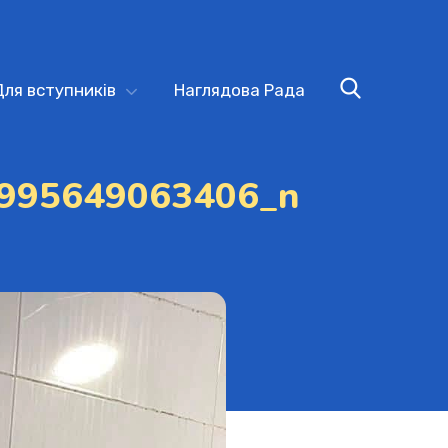
Для вступників
Наглядова Рада
995649063406_n