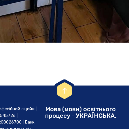
Мова (мови) освітнього
есійний ліцей» |
процесу - УКРАЇНСЬКА.
545726 |
00026700 | Банк
льському р-ні у