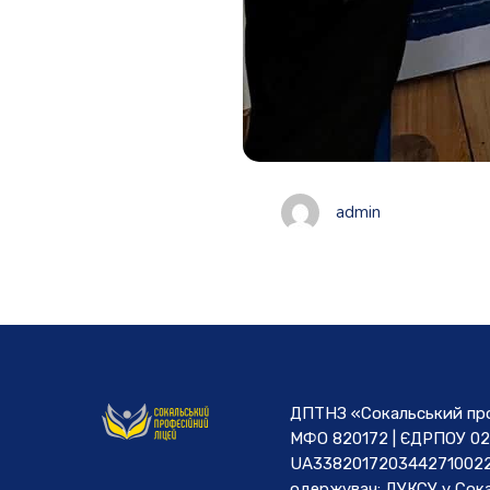
admin
ДПТНЗ «Сокальський проф
МФО 820172 | ЄДРПОУ 02
UA3382017203442710022
одержувач: ДУКСУ у Cока