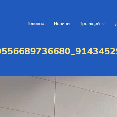
Головна
Новини
Про ліцей
0556689736680_9143452