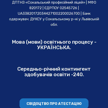
ДПТНЗ «Сокальський професійний ліцей» | МФО
820172 | ЄДРПОУ 02545726 |
UA338201720344271002200026700 | Банк
одержувач: ДУКСУ у Cокальському р-ні у Львівській
обл.
Мова (мови) освітнього процесу -
УКРАЇНСЬКА.
Середньо-річний контингент
здобувачів освіти -240.
СВІДОЦТВО ПРО АТЕСТАЦІЮ