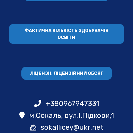
ФАКТИЧНА КІЛЬКІСТЬ ЗДОБУВАЧІВ
ОСВІТИ
ЛІЦЕНЗІЇ, ЛІЦЕНЗІЙНИЙ ОБСЯГ
+380967947331
м.Сокаль, вул.І.Підкови,1
sokallicey@ukr.net